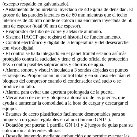
(excepto respaldo en galvanizado).
• Aislamiento de poliuretano inyectado de 40 kg/m3 de densidad. El
grosor de las paredes laterales es de 60 mm mientras que el techo
interior es de 40 mm donde se coloca una encimera inyectada de 50
mm de espesor (total 90 mm de espesor).
• Evaporador de tubo de cobre y aletas de aluminio.
• Sistema HACCP que registra el historial de funcionamiento.
• Control electrónico y digital de la temperatura y del desescarche
con visor digital.
• El control se halla integrado en el panel frontal estando así más
protegido contra la suciedad y tiene el grado oficial de protección
IPX5 contra posibles salpicaduras y chorros de agua.
• Alarma sonora y visual vinculada a 3 sondas alojadas en puntos
estratégicos. Proporcionan un control total y en su caso efectúan el
bloqueo del compresor cuando el condensador está sucio o se
produce un fallo.
• Alarma para evitar una apertura prolongada de la puerta.
• Mecanismo de cierre y bloqueo automático de las puertas, que
ayuda a aumentar la comodidad a la hora de cargar y descargar el
equipo.
• Estantes de acero plastificado fácilmente desmontables para su
limpieza con guías regulables en altura (tamaño GN1/1).
• Dotación por puerta: 1 parrilla GN 1/1 y 2 juegos de guías para su
colocación a diferentes alturas.
• Desagüe integrado mediante embutición que permite evacuar las