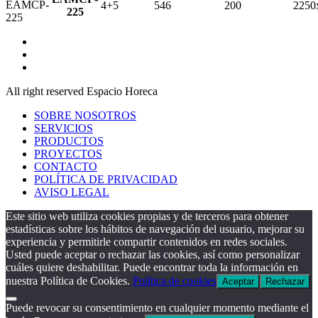
4+5
546
200
2250
225
All right reserved Espacio Horeca
SOBRE NOSOTROS
SERVICIOS
PRODUCTOS
PROYECTOS
CONTACTO
POLÍTICA DE PRIVACIDAD
AVISO LEGAL
Este sitio web utiliza cookies propias y de terceros para obtener
estadísticas sobre los hábitos de navegación del usuario, mejorar su
experiencia y permitirle compartir contenidos en redes sociales.
Usted puede aceptar o rechazar las cookies, así como personalizar
cuáles quiere deshabilitar. Puede encontrar toda la información en
nuestra Política de Cookies.
Política de cookies
Aceptar
Rechazar
Puede revocar su consentimiento en cualquier momento mediante el