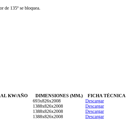
or de 135º se bloquea.
AL KW/AÑO
DIMENSIONES (MM.)
FICHA TÉCNICA
693x826x2008
Descargar
1388x826x2008
Descargar
1388x826x2008
Descargar
1388x826x2008
Descargar