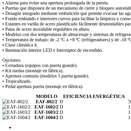
• Alarma para evitar una apertura prolongada de la puerta.
• Puertas que disponen de un mecanismo de cierre y bloqueo automátic
• Desagüe integrado mediante embutición que permite evacuar las agua
• Fondo embutido e interiores curvos para facilitar la limpieza y cons
• Estantes en varilla de acero plastificado fácilmente desmontables pa
• Patas de acero inoxidable regulables en altura.
• Modelos con dos temperaturas de almacenaje y sistemas de refrigera
• Temperatura de trabajo: de -2 ºC a +8 ºC (refrigeradores) y de -18 º
• Clase climática 4.
• Iluminación interior LED e Interruptor de encendido.
Opciones:
• Cerradura (equipos con puerta grande).
• Kit ruedas (montaje en fábrica).
• Apertura contraria (modelos 1 puerta grande).
• Tropicalizado.
• Pedal apertura puerta (montaje en fábrica).
MODELO
EFICIENCIA ENERGÉTICA
EAF-802/2
D
5
EAF-1602/2
D
1
EAF-1603/2
D
1
EAF-1604/2
D
1