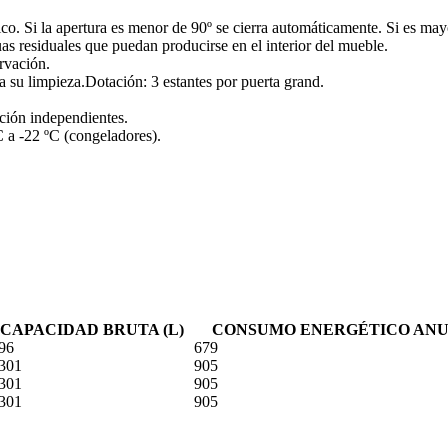
o. Si la apertura es menor de 90º se cierra automáticamente. Si es may
s residuales que puedan producirse en el interior del mueble.
ervación.
ra su limpieza.Dotación: 3 estantes por puerta grand.
ción independientes.
C a -22 ºC (congeladores).
CAPACIDAD BRUTA (L)
CONSUMO ENERGÉTICO ANU
96
679
301
905
301
905
301
905