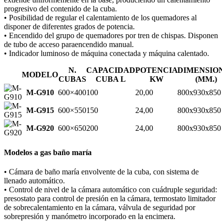
progresivo del contenido de la cuba.
• Posibilidad de regular el calentamiento de los quemadores al
disponer de diferentes grados de potencia.
• Encendido del grupo de quemadores por tren de chispas. Disponen
de tubo de acceso paraencendido manual.
• Indicador luminoso de máquina conectada y máquina calentado.
N.
CAPACIDAD
POTENCIA
DIMENSIO
MODELO
CUBAS
CUBA L
KW
(MM.)
M-G910
600×400
100
20,00
800x930x850
M-G915
600×550
150
24,00
800x930x850
M-G920
600×650
200
24,00
800x930x850
Modelos a gas baño maría
• Cámara de baño maría envolvente de la cuba, con sistema de
llenado automático.
• Control de nivel de la cámara automático con cuádruple seguridad:
presostato para control de presión en la cámara, termostato limitador
de sobrecalentamiento en la cámara, válvula de seguridad por
sobrepresión y manómetro incorporado en la encimera.