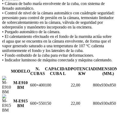
• Cámara de baño maría envolvente de la cuba, con sistema de
llenado automático.
• Control de nivel de la cámara automático con cuádruple seguridad:
presostato para control de presión en la cámara, termostato limitador
de sobrecalentamiento en la cámara, válvula de seguridad por
sobrepresión y manómetro incorporado en la encimera.
• Purgado automático de la cámara.
• El calentamiento efectuado en el fondo de la marmita actúa sobre
el agua que se encuentra en la cámara envolvente, de forma que el
vapor generado saturado a una temperatura de 107 ºC calienta
uniformemente el fondo y los laterales de la cuba.
• Fondo embutido de la cuba para evitar deformaciones.
• Indicador luminoso de máquina conectada y máquina calentando.
N.
CAPACIDAD
POTENCIA
DIMENSIO
MODELO
CUBAS
CUBA L
KW
(MM.)
M-E910
600×400
100
22,00
800x930x850
BM
M-E915
600×550
150
22,00
800x930x850
BM