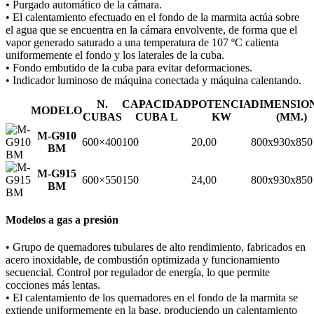
• Purgado automático de la cámara.
• El calentamiento efectuado en el fondo de la marmita actúa sobre
el agua que se encuentra en la cámara envolvente, de forma que el
vapor generado saturado a una temperatura de 107 ºC calienta
uniformemente el fondo y los laterales de la cuba.
• Fondo embutido de la cuba para evitar deformaciones.
• Indicador luminoso de máquina conectada y máquina calentando.
N.
CAPACIDAD
POTENCIA
DIMENSIO
MODELO
CUBAS
CUBA L
KW
(MM.)
M-G910
600×400
100
20,00
800x930x850
BM
M-G915
600×550
150
24,00
800x930x850
BM
Modelos a gas a presión
• Grupo de quemadores tubulares de alto rendimiento, fabricados en
acero inoxidable, de combustión optimizada y funcionamiento
secuencial. Control por regulador de energía, lo que permite
cocciones más lentas.
• El calentamiento de los quemadores en el fondo de la marmita se
extiende uniformemente en la base, produciendo un calentamiento