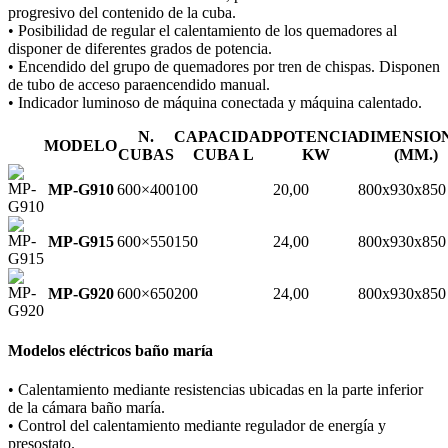
progresivo del contenido de la cuba.
• Posibilidad de regular el calentamiento de los quemadores al
disponer de diferentes grados de potencia.
• Encendido del grupo de quemadores por tren de chispas. Disponen
de tubo de acceso paraencendido manual.
• Indicador luminoso de máquina conectada y máquina calentado.
N.
CAPACIDAD
POTENCIA
DIMENSIO
MODELO
CUBAS
CUBA L
KW
(MM.)
MP-G910
600×400
100
20,00
800x930x850
MP-G915
600×550
150
24,00
800x930x850
MP-G920
600×650
200
24,00
800x930x850
Modelos eléctricos baño maría
• Calentamiento mediante resistencias ubicadas en la parte inferior
de la cámara baño maría.
• Control del calentamiento mediante regulador de energía y
presostato.