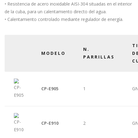
• Resistencia de acero inoxidable AISI-304 situadas en el interior
de la cuba, para un calentamiento directo del agua.
• Calentamiento controlado mediante regulador de energía.
T
N.
MODELO
D
PARRILLAS
C
CP-E905
1
GN
CP-E910
2
GN