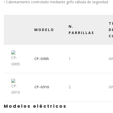
• Calentamiento controlado mediante grifo válvula de seguridad.
T
N.
MODELO
D
PARRILLAS
C
CP-G905
1
GN
CP-G910
2
GN
Modelos eléctricos