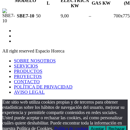
MODELO
ELÉCTRICA
L
GAS KW
(M
KW
SBE7-10
50
9,00
–
700x775
All right reserved Espacio Horeca
SOBRE NOSOTROS
SERVICIOS
PRODUCTOS
PROYECTOS
CONTACTO
POLÍTICA DE PRIVACIDAD
AVISO LEGAL
Este sitio web utiliza cookies propias y de terceros para obtener
estadísticas sobre los hábitos de navegación del usuario, mejorar su
experiencia y permitirle compartir contenidos en redes sociales.
Usted puede aceptar o rechazar las cookies, así como personalizar
cuáles quiere deshabilitar. Puede encontrar toda la información en
nuestra Política de Cookies.
Política de cookies
Aceptar
Rechazar