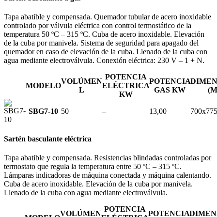
Tapa abatible y compensada. Quemador tubular de acero inoxidable
controlado por válvula eléctrica con control termostático de la
temperatura 50 ºC – 315 ºC. Cuba de acero inoxidable. Elevación
de la cuba por manivela. Sistema de seguridad para apagado del
quemador en caso de elevación de la cuba. Llenado de la cuba con
agua mediante electroválvula. Conexión eléctrica: 230 V – 1 + N.
POTENCIA
VOLÚMEN
POTENCIA
DIMEN
MODELO
ELÉCTRICA
L
GAS KW
(M
KW
SBG7-10
50
–
13,00
700x77
Sartén basculante eléctrica
Tapa abatible y compensada. Resistencias blindadas controladas por
termostato que regula la temperatura entre 50 ºC – 315 ºC.
Lámparas indicadoras de máquina conectada y máquina calentando.
Cuba de acero inoxidable. Elevación de la cuba por manivela.
Llenado de la cuba con agua mediante electroválvula.
POTENCIA
VOLÚMEN
POTENCIA
DIMEN