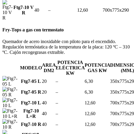
Ftg7-10 V
40
–
12,60
700x775x290
R
Fry-Tops a gas con termostato
Quemador de acero inoxidable con piloto para el encendido.
Regulación termóstatica de la temperatura de la placa: 120 ºC – 310
ºC. Cajón recogegrasas extraible.
POTENCIA
AREA
POTENCIA
DIMENSI
MODELO
ELÉCTRICA
DM2
GAS KW
(MM.)
KW
Ftg7-05 L
20
–
6,30
350x775x29
Ftg7-05 R
20
–
6,30
350x775x29
Ftg7-10 L
40
–
12,60
700x775x29
Ftg7-10
40
–
12,60
700x775x29
L+R
Ftg7-10 R
40
–
12,60
700x775x29