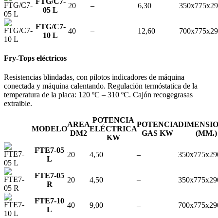
FTG/C7-
20
–
6,30
350x775x29
05 L
FTG/C7-
40
–
12,60
700x775x29
10 L
Fry-Tops eléctricos
Resistencias blindadas, con pilotos indicadores de máquina
conectada y máquina calentando. Regulación termóstatica de la
temperatura de la placa: 120 ºC – 310 ºC. Cajón recogegrasas
extraible.
POTENCIA
AREA
POTENCIA
DIMENSI
MODELO
ELÉCTRICA
DM2
GAS KW
(MM.)
KW
FTE7-05
20
4,50
–
350x775x29
L
FTE7-05
20
4,50
–
350x775x29
R
FTE7-10
40
9,00
–
700x775x29
L