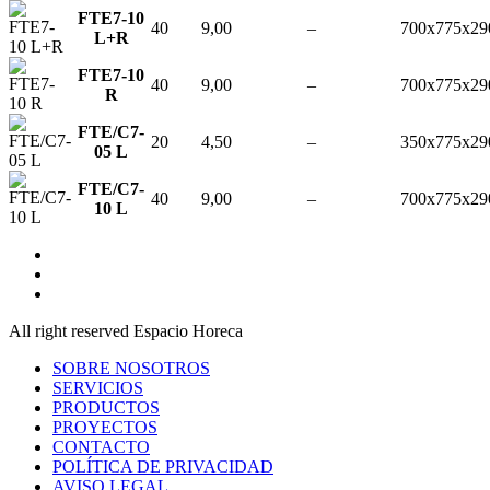
FTE7-10
40
9,00
–
700x775x29
L+R
FTE7-10
40
9,00
–
700x775x29
R
FTE/C7-
20
4,50
–
350x775x29
05 L
FTE/C7-
40
9,00
–
700x775x29
10 L
All right reserved Espacio Horeca
SOBRE NOSOTROS
SERVICIOS
PRODUCTOS
PROYECTOS
CONTACTO
POLÍTICA DE PRIVACIDAD
AVISO LEGAL