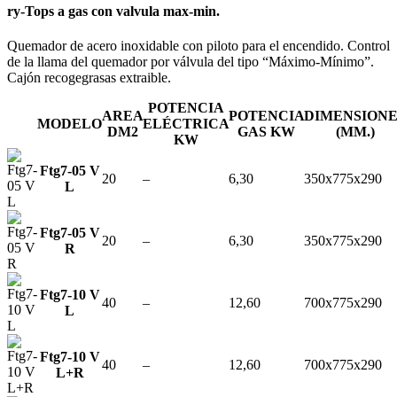
ry-Tops a gas con valvula max-min.
Quemador de acero inoxidable con piloto para el encendido. Control
de la llama del quemador por válvula del tipo “Máximo-Mínimo”.
Cajón recogegrasas extraible.
POTENCIA
AREA
POTENCIA
DIMENSIONE
MODELO
ELÉCTRICA
DM2
GAS KW
(MM.)
KW
Ftg7-05 V
20
–
6,30
350x775x290
L
Ftg7-05 V
20
–
6,30
350x775x290
R
Ftg7-10 V
40
–
12,60
700x775x290
L
Ftg7-10 V
40
–
12,60
700x775x290
L+R