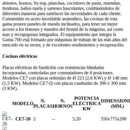
abiertos, hornos, fry-top, planchas, cocedores de pasta, marmitas,
freidoras, baños maría y sartenes basculantes, combinándolos de
diferentes maneras para satisfacer las necesidades de cada cliente.
Construidas en acero inoxidable austenítico, las cocinas de esta
gama poseen paneles de mando inclinados, para tener un mejor
acceso a los botones y mandos del frontal de la máguina, así como
asas y recogegrasas integrados. El equipamiento que integra la
Gama 700 está formado por máquinas de trabajo de las más altas del
mercado en su sector, y de excelentes rendimientos y recuperación.
Cocinas eléctricas
Placas eléctricas de fundición con resistencias blindadas
incorporadas, controladas por conmutadores de 6 posiciones.
Modelos CE7 con placas redondas de Ø 223 (2,6 KW) y Ø 148 mm
(1,5 KW). Modelos CE7-Q con placas cuadradas de 300 x 300 mm
(3 KW).
POTENCIA
N.
N.
DIMENSION
MODELO
ELÉCTRICA
PLACAS
HORNOS
(MM.)
KW
CE7-20
2
–
5,20
350x775x290