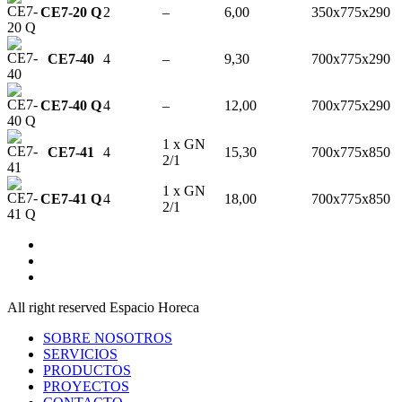
CE7-20 Q
2
–
6,00
350x775x290
CE7-40
4
–
9,30
700x775x290
CE7-40 Q
4
–
12,00
700x775x290
1 x GN
CE7-41
4
15,30
700x775x850
2/1
1 x GN
CE7-41 Q
4
18,00
700x775x850
2/1
All right reserved Espacio Horeca
SOBRE NOSOTROS
SERVICIOS
PRODUCTOS
PROYECTOS