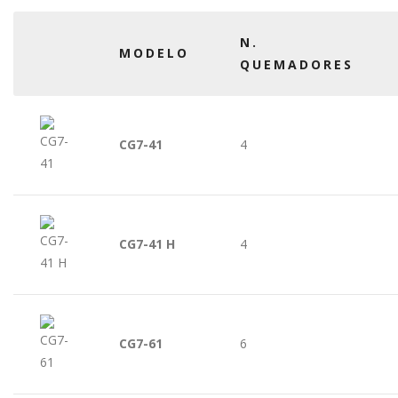
N.
MODELO
QUEMADORES
CG7-41
4
CG7-41 H
4
CG7-61
6