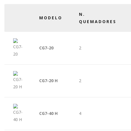
N.
MODELO
QUEMADORES
CG7-20
2
CG7-20 H
2
CG7-40 H
4