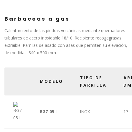
Barbacoas a gas
Calentamiento de las piedras volcánicas mediante quemadores
tubulares de acero inoxidable 18/10. Recipiente recogegrasas
extraible. Parrillas de asado con asas que permiten su elevación,
de medidas: 340 x 500 mm.
TIPO DE
AR
MODELO
PARRILLA
DM
BG7-05 I
INOX
17