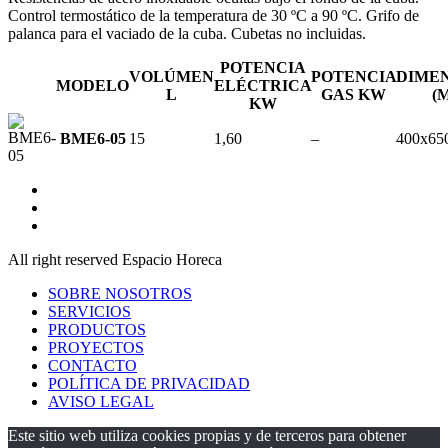
Control termostático de la temperatura de 30 ºC a 90 ºC. Grifo de
palanca para el vaciado de la cuba. Cubetas no incluidas.
POTENCIA
VOLÚMEN
POTENCIA
DIME
MODELO
ELÉCTRICA
L
GAS KW
(
KW
BME6-05
15
1,60
–
400x65
All right reserved Espacio Horeca
SOBRE NOSOTROS
SERVICIOS
PRODUCTOS
PROYECTOS
CONTACTO
POLÍTICA DE PRIVACIDAD
AVISO LEGAL
Este sitio web utiliza cookies propias y de terceros para obtener