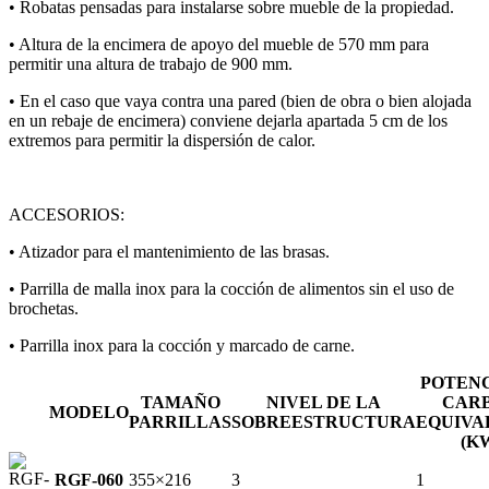
• Robatas pensadas para instalarse sobre mueble de la propiedad.
• Altura de la encimera de apoyo del mueble de 570 mm para
permitir una altura de trabajo de 900 mm.
• En el caso que vaya contra una pared (bien de obra o bien alojada
en un rebaje de encimera) conviene dejarla apartada 5 cm de los
extremos para permitir la dispersión de calor.
ACCESORIOS:
• Atizador para el mantenimiento de las brasas.
• Parrilla de malla inox para la cocción de alimentos sin el uso de
brochetas.
• Parrilla inox para la cocción y marcado de carne.
POTENC
TAMAÑO
NIVEL DE LA
CAR
MODELO
PARRILLAS
SOBREESTRUCTURA
EQUIVA
(K
RGF-060
355×216
3
1