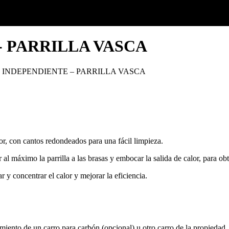
- PARRILLA VASCA
 INDEPENDIENTE – PARRILLA VASCA
r, con cantos redondeados para una fácil limpieza.
 al máximo la parrilla a las brasas y embocar la salida de calor, para ob
lar y concentrar el calor y mejorar la eficiencia.
jamiento de un carro para carbón (opcional) u otro carro de la propiedad.