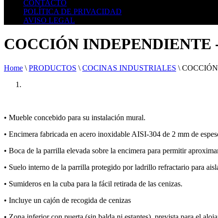
CONTACTO
POLÍTICA DE PRIVACIDAD
AVISO LEGAL
COCCIÓN INDEPENDIENTE 
Home
\
PRODUCTOS
\
COCINAS INDUSTRIALES
\
COCCIÓN
• Mueble concebido para su instalación mural.
• Encimera fabricada en acero inoxidable AISI-304 de 2 mm de espeso
• Boca de la parrilla elevada sobre la encimera para permitir aproximar
• Suelo interno de la parrilla protegido por ladrillo refractario para ais
• Sumideros en la cuba para la fácil retirada de las cenizas.
• Incluye un cajón de recogida de cenizas
• Zona inferior con puerta (sin balda ni estantes), prevista para el alo