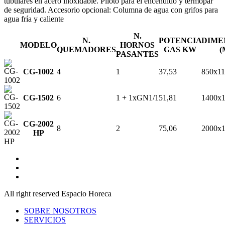
tubulares en acero inoxidable. Piloto para el encendido y termopar
de seguridad. Accesorio opcional: Columna de agua con grifos para
agua fría y caliente
N.
N.
POTENCIA
DIME
MODELO
HORNOS
QUEMADORES
GAS KW
(
PASANTES
CG-1002
4
1
37,53
850x1
CG-1502
6
1 + 1xGN1/1
51,81
1400x
CG-2002
8
2
75,06
2000x
HP
All right reserved Espacio Horeca
SOBRE NOSOTROS
SERVICIOS