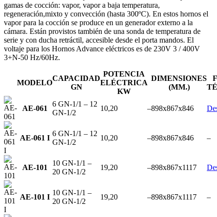
gamas de cocción: vapor, vapor a baja temperatura,
regeneración,mixto y convección (hasta 300ºC). En estos hornos el
vapor para la cocción se produce en un generador externo a la
cámara. Están provistos también de una sonda de temperatura de
serie y con ducha retráctil, accesible desde el porta mandos. El
voltaje para los Hornos Advance eléctricos es de 230V 3 / 400V
3+N-50 Hz/60Hz.
POTENCIA
CAPACIDAD
DIMENSIONES
MODELO
ELÉCTRICA
GN
(MM.)
T
KW
6 GN-1/1 – 12
AE-061
10,20
–
898x867x846
De
GN-1/2
6 GN-1/1 – 12
AE-061 I
10,20
–
898x867x846
–
GN-1/2
10 GN-1/1 –
AE-101
19,20
–
898x867x1117
De
20 GN-1/2
10 GN-1/1 –
AE-101 I
19,20
–
898x867x1117
–
20 GN-1/2