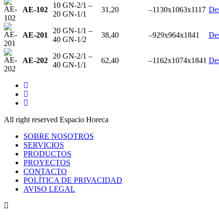
10 GN-2/1 –
AE-102
31,20
–
1130x1063x1117
De
20 GN-1/1
20 GN-1/1 –
AE-201
38,40
–
929x964x1841
De
40 GN-1/2
20 GN-2/1 –
AE-202
62,40
–
1162x1074x1841
De
40 GN-1/1
All right reserved Espacio Horeca
SOBRE NOSOTROS
SERVICIOS
PRODUCTOS
PROYECTOS
CONTACTO
POLÍTICA DE PRIVACIDAD
AVISO LEGAL