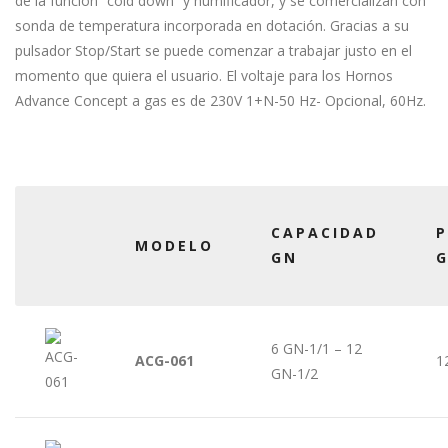
de la función “cold down” y humificador, y se comercializan con
sonda de temperatura incorporada en dotación. Gracias a su
pulsador Stop/Start se puede comenzar a trabajar justo en el
momento que quiera el usuario. El voltaje para los Hornos
Advance Concept a gas es de 230V 1+N-50 Hz- Opcional, 60Hz.
CAPACIDAD
P
MODELO
GN
6 GN-1/1 – 12
ACG-061
1
GN-1/2